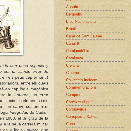
Àustria
Bergoglio
Bloc Nacionalista
Brasil
Camí de Sant Jaume
Canal 9
Catalanofòbia
Catalunya
Ciència
ruido con poco espacio y
e por un simple error de
Cinema
caren els peus cap amunt.)
Col·lecció Inelcom
toriadors, entre els quals
Commemoracions
ssà en cap lògia maçònica
Compromís
 ara la
Lautaro
, no eren
ització els elements i els
Conèixer el país
es, en canvi, sostenen el
Coronavirus
lògia
Integridad
de Cadis i
Corrupció a Xàtiva
, en 1808, el 3r grau de la
Cuba
 a la seua carrera militar
e de la lògia
Lautaro
, que