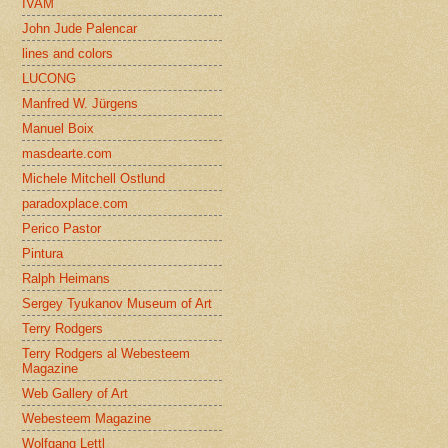
IVAM
John Jude Palencar
lines and colors
LUCONG
Manfred W. Jürgens
Manuel Boix
masdearte.com
Michele Mitchell Ostlund
paradoxplace.com
Perico Pastor
Pintura
Ralph Heimans
Sergey Tyukanov Museum of Art
Terry Rodgers
Terry Rodgers al Webesteem
Magazine
Web Gallery of Art
Webesteem Magazine
Wolfgang Lettl