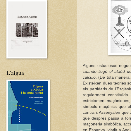
Alguns estudiosos negue
L'aigua
cuando llegó el ataúd d
cálculo
. (De tota manera,
Existeixen dues teories s
els partidaris de l’Esgl
regularment constituïd
estrictament maçòniques; 
símbols maçònics que els
contrari. Assenyalen que
que després passà a for
maçoneria simbòlica, acce
en Espanya, viatjà a Ang