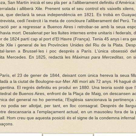
a, San Martín inicià el seu pla per a l’alliberament definitiu d’Amèrica:
rralada i alliberà Xile. Prenent sota el seu control els vaixells xilens
ima, que declarà la seua independència en 1821. Es trobà en Guayaq
trevista, cedí l’exèrcit i la meta de concloure l’alliberament del Perú.
zació per a regressar a Buenos Aires i retrobar-se amb la seua esp
a havia mort. Desalenat per les lluites internes entre unitaris i federals
brer de 1824 partí cap al port d’El Havre (França). Tenia 45 anys i era ge
de Xile i general de les Províncies Unides del Riu de la Plata. Des
instal·laren a Brussel·les i poc després a París. L'única obsessió d
tita Mercedes. En 1825, redactà les
Máximas para Merceditas
, on s
arís, el 23 de gener de 1844, deixant com única hereva la seua filla
ladà a la ciutat de Boulogne-sur-Mer. Allí morí als 72 anys. Hi hagué di
gentina. El regrés definitiu es produí en 1880. Una teoria sosté que l
atedral de Buenos Aires, enfront de la Plaça de Maig, on descansen a
ònica del general no ho permetia; l’Església sancionava la pertinenç
o podia ser allotjat, per tant, en lloc consagrat. Després de llarg
retre descansaria a l’emplaçament actual, en un mausoleu fora de la p
vall. Hom creu que aquesta posició és el signe de la condemna inferna
maçons.