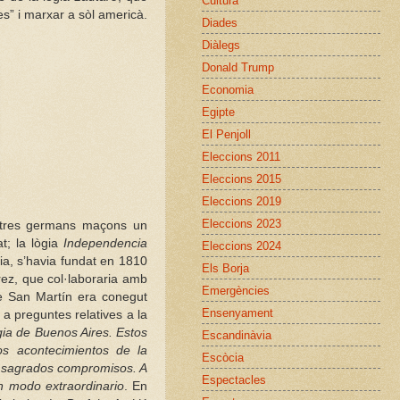
Cultura
s” i marxar a sòl americà.
Diades
Diàlegs
Donald Trump
Economia
Egipte
El Penjoll
Eleccions 2011
Eleccions 2015
Eleccions 2019
Eleccions 2023
altres germans maçons un
at; la lògia
Independencia
Eleccions 2024
a, s’havia fundat en 1810
Els Borja
arez, que col·laboraria amb
Emergències
 de San Martín era conegut
Ensenyament
 a preguntes relatives a la
ia de Buenos Aires. Estos
Escandinàvia
os acontecimientos de la
Escòcia
ás sagrados compromisos. A
Espectacles
n modo extraordinario
. En