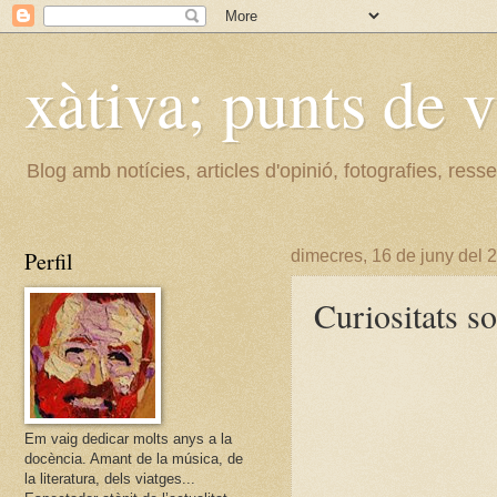
xàtiva; punts de v
Blog amb notícies, articles d'opinió, fotografies, resse
Perfil
dimecres, 16 de juny del 
Curiositats s
Em vaig dedicar molts anys a la
docència. Amant de la música, de
la literatura, dels viatges...