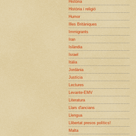
Història
Història i religió
Humor
Illes Britàniques
Immigrants
Iran
Islàndia
Israel
Itàlia
Jordània
Justícia
Lectures
Levante-EMV
Literatura
Llars d'ancians
Llengua
Llibertat presos polítics!
Malta