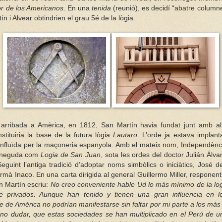
or de los Americanos
. En una
tenida
(reunió), es decidí “abatre columne
n i Alvear obtindrien el grau 5é de la lògia.
arribada a Amèrica, en 1812, San Martín havia fundat junt amb 
tituiria la base de la futura lògia
Lautaro
. L’orde ja estava implant
influïda per la maçoneria espanyola. Amb el mateix nom, Independènci
coneguda com
Logia de San Juan
, sota les ordes del doctor Julián Álv
Seguint l’antiga tradició d’adoptar noms simbòlics o iniciàtics, José
rmà Inaco. En una carta dirigida al general Guillermo Miller, responent
n Martín escriu:
No creo conveniente hable Ud lo más mínimo de la log
 privados. Aunque han tenido y tienen una gran influencia en l
te de América no podrían manifestarse sin faltar por mi parte a los m
a no dudar, que estas sociedades se han multiplicado en el Perú de u