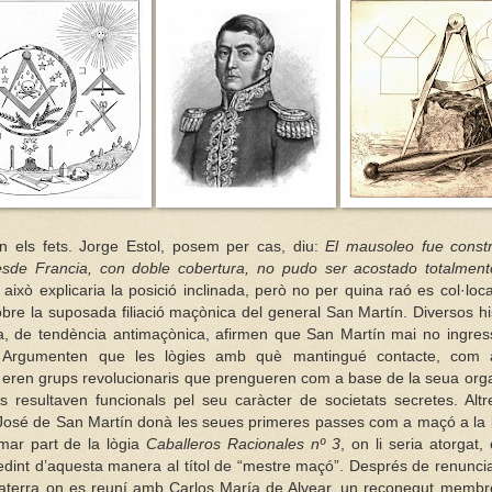
n els fets. Jorge Estol, posem per cas, diu:
El mausoleo fue const
esde Francia, con doble cobertura, no pudo ser acostado totalment
 això explicaria la posició inclinada, però no per quina raó es col·lo
obre la suposada filiació maçònica del general San Martín. Diversos his
ésia, de tendència antimaçònica, afirmen que San Martín mai no ingre
a. Argumenten que les lògies amb què mantingué contacte, com
eren grups revolucionaris que prengueren com a base de la seua organ
 resultaven funcionals pel seu caràcter de societats secretes. Altr
 José de San Martín donà les seues primeres passes com a maçó a la 
mar part de la lògia
Caballeros Racionales nº 3
, on li seria atorgat
dint d’aquesta manera al títol de “mestre maçó”. Després de renunciar
laterra on es reuní amb Carlos María de Alvear, un reconegut membr