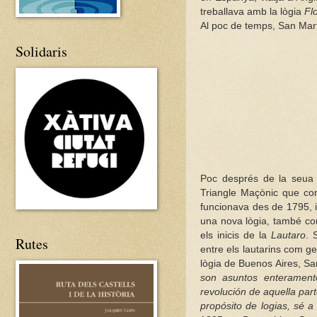
treballava amb la lògia
Fl
Al poc de temps, San Martí
Solidaris
Poc després de la seua 
Triangle Maçònic que cons
funcionava des de 1795, 
una nova lògia, també 
els inicis de la
Lautaro
. 
Rutes
entre els lautarins com ge
lògia de Buenos Aires, Sa
son asuntos enteramente
revolución de aquella par
propósito de logias, sé 