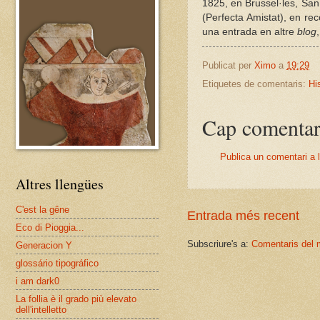
1825, en Brussel·les, San
(Perfecta Amistat), en re
una entrada en altre
blog
Publicat per
Ximo
a
19:29
Etiquetes de comentaris:
Hi
Cap comentar
Publica un comentari a l
Altres llengües
C'est la gêne
Entrada més recent
Eco di Pioggia...
Subscriure's a:
Comentaris del 
Generacion Y
glossário tipográfico
i am dark0
La follia è il grado più elevato
dell'intelletto