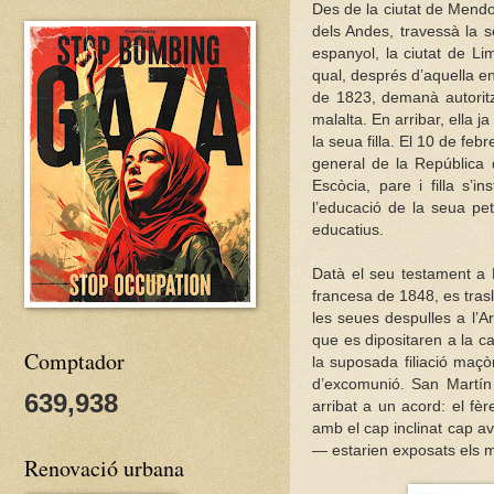
Des de la ciutat de Mendoz
dels Andes, travessà la se
espanyol, la ciutat de L
qual, després d’aquella en
de 1823, demanà autorit
malalta. En arribar, ella j
la seua filla. El 10 de fe
general de la República 
Escòcia, pare i filla s’
l’educació de la seua pe
educatius.
Datà el seu testament a P
francesa de 1848, es trasl
les seues despulles a l’Ar
que es dipositaren a la c
Comptador
la suposada filiació maç
d’excomunió. San Martín n
639,938
arribat a un acord: el fè
amb el cap inclinat cap a
— estarien exposats els 
Renovació urbana