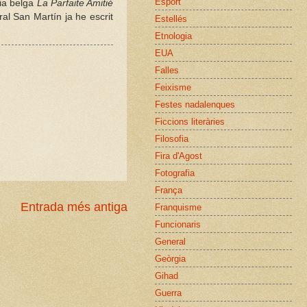
Esport
gia belga
La Parfaite Amitié
al San Martín ja he escrit
Estellés
Etnologia
EUA
Falles
Feixisme
Festes nadalenques
Ficcions literàries
Filosofia
Fira d'Agost
Fotografia
França
Entrada més antiga
Franquisme
Funcionaris
General
Geòrgia
Gihad
Guerra