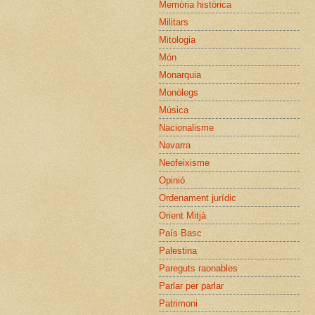
Memòria històrica
Militars
Mitologia
Món
Monarquia
Monòlegs
Música
Nacionalisme
Navarra
Neofeixisme
Opinió
Ordenament jurídic
Orient Mitjà
País Basc
Palestina
Pareguts raonables
Parlar per parlar
Patrimoni