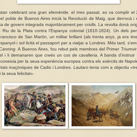
stan celebrant una gran efemèride: el mes passat, es va complir el 
l poble de Buenos Aires inicià la Revolució de Maig, que derrocà i e
nta de govern integrada majoritàriament per criolls. La revolta donà or
l Riu de la Plata contra l’Espanya colonial (1810-1824). Un dels p
ancisco de San Martín, un militar brillant (als trenta anys, ja era tin
espanyol i sol·licità el passaport per a viatjar a Londres. Més tard, s’
Canning
. A Buenos Aires, fou rebut pels membres del Primer Triumvir
el i li demanaren que creés un cos de cavalleria. A banda d’instruir
oneixia per la seua experiència europea contra els exèrcits de Napol
etats maçòniques de Cadis i Londres.
Lautaro
tenia com a objectiu «tr
la seua felicitat».