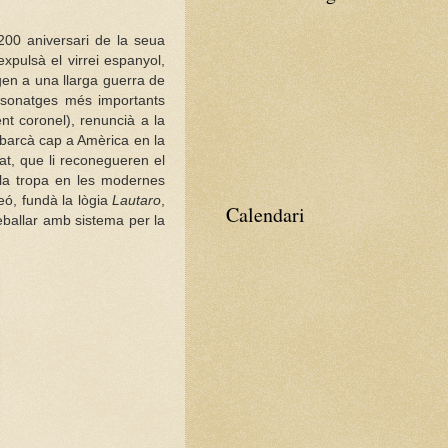
200 aniversari de la seua
xpulsà el virrei espanyol,
igen a una llarga guerra de
ersonatges més importants
ent coronel), renuncià a la
embarcà cap a Amèrica en la
at, que li reconegueren el
 la tropa en les modernes
eó, fundà la lògia
Lautaro
,
Calendari
eballar amb sistema per la