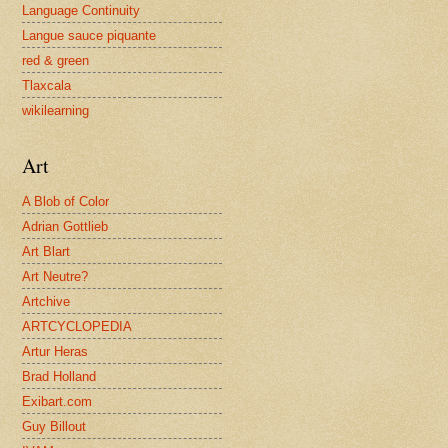
Language Continuity
Langue sauce piquante
red & green
Tlaxcala
wikilearning
Art
A Blob of Color
Adrian Gottlieb
Art Blart
Art Neutre?
Artchive
ARTCYCLOPEDIA
Artur Heras
Brad Holland
Exibart.com
Guy Billout