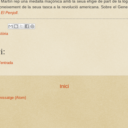
 Martín rep una medalla maçònica amb la seua efígie de part de la lò
coneixement de la seua tasca a la revolució americana. Sobre el Gener
,
El Penjoll
.
stòria
i:
'entrada
Inici
missatge (Atom)