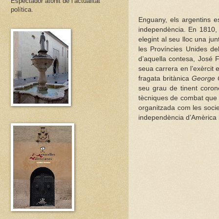
Espectador atònit de l’actualitat
política.
Enguany, els argentins e
independència. En 1810, e
elegint al seu lloc una ju
les Províncies Unides de
d’aquella contesa, José Fr
seua carrera en l’exèrcit 
fragata britànica
George 
seu grau de tinent coron
tècniques de combat que c
organitzada com les soci
independència d’Amèrica i 