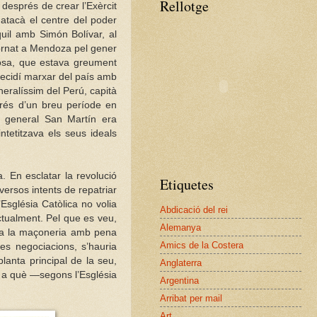
Rellotge
 després de crear l’Exèrcit
, atacà el centre del poder
uil amb Simón Bolívar, al
 Tornat a Mendoza pel gener
osa, que estava greument
, decidí marxar del país amb
neralíssim del Perú, capità
prés d’un breu període en
el general San Martín era
intetitzava els seus ideals
. En esclatar la revolució
Etiquetes
versos intents de repatriar
’Església Catòlica no volia
Abdicació del rei
ctualment. Pel que es veu,
Alemanya
a a la maçoneria amb pena
Amics de la Costera
ues negociacions, s’hauria
lanta principal de la seu,
Anglaterra
l a què —segons l’Església
Argentina
Arribat per mail
Art